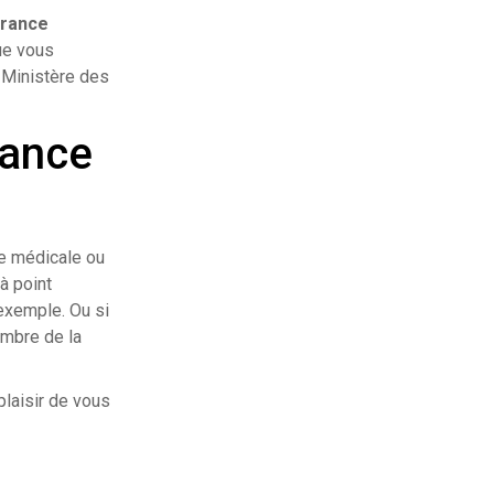
urance
ue vous
u Ministère des
tance
ce médicale ou
à point
exemple. Ou si
mbre de la
plaisir de vous