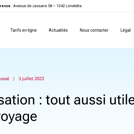
resse
:
Avenue de Jassans 58 – 1342 Limelette
Tarifs en ligne
Actualités
Nous contacter
Légal
lassé
3 juillet 2023
ation : tout aussi util
voyage