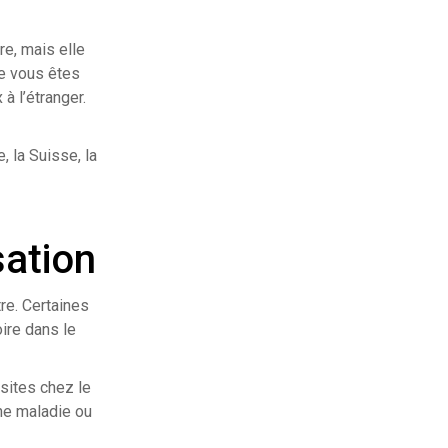
re, mais elle
ue vous êtes
à l’étranger.
 la Suisse, la
sation
tre. Certaines
oire dans le
isites chez le
une maladie ou