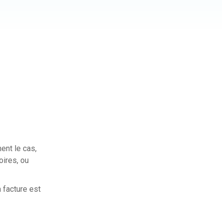
ent le cas,
oires, ou
a facture est